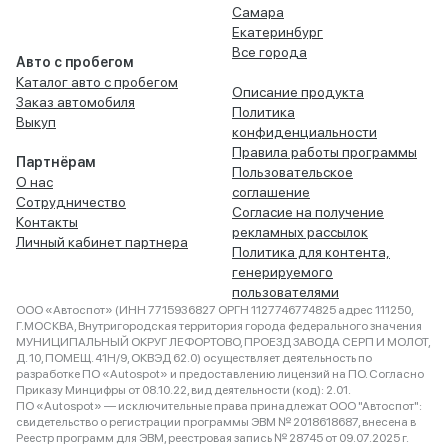
Самара
Екатеринбург
Все города
Авто с пробегом
Каталог авто с пробегом
Описание продукта
Заказ автомобиля
Политика
Выкуп
конфиденциальности
Правила работы программы
Партнёрам
Пользовательское
О нас
соглашение
Сотрудничество
Согласие на получение
Контакты
рекламных рассылок
Личный кабинет партнера
Политика для контента,
генерируемого
пользователями
ООО «Автоспот» (ИНН 7715936827 ОРГН 1127746774825 адрес 111250,
Г.МОСКВА, Внутригородская территория города федерального значения
МУНИЦИПАЛЬНЫЙ ОКРУГ ЛЕФОРТОВО, ПРОЕЗД ЗАВОДА СЕРП И МОЛОТ,
Д. 10, ПОМЕЩ. 41Н/9, ОКВЭД 62.0) осуществляет деятельность по
разработке ПО «Autospot» и предоставлению лицензий на ПО. Согласно
Приказу Минцифры от 08.10.22, вид деятельности (код): 2.01.
ПО «Autospot» — исключительные права принадлежат ООО "Автоспот":
свидетельство о регистрации программы ЭВМ № 2018618687, внесена в
Реестр программ для ЭВМ, реестровая запись № 28745 от 09.07.2025 г.