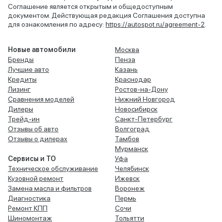
Соглашение является открытым и общедоступным
документом. Действующая редакция Соглашения доступна
для ознакомления по адресу:
https://autospot.ru/agreement-2
.
Новые автомобили
Москва
Бренды
Пенза
Лучшие авто
Казань
Кредиты
Краснодар
Лизинг
Ростов-на-Дону
Сравнения моделей
Нижний Новгород
Дилеры
Новосибирск
Трейд-ин
Санкт-Петербург
Отзывы об авто
Волгоград
Отзывы о дилерах
Тамбов
Мурманск
Сервисы и ТО
Уфа
Техническое обслуживание
Челябинск
Кузовной ремонт
Ижевск
Замена масла и фильтров
Воронеж
Диагностика
Пермь
Ремонт КПП
Сочи
Шиномонтаж
Тольятти